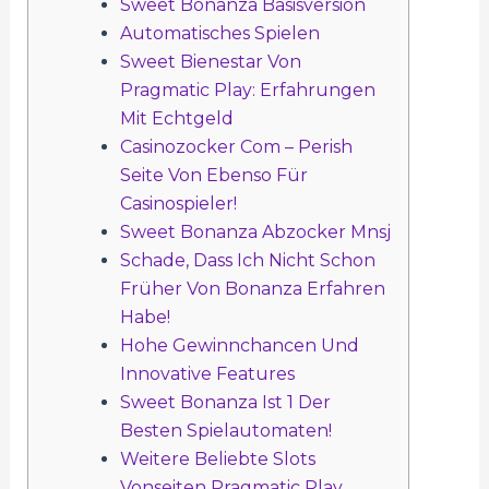
Sweet Bonanza Basisversion
Automatisches Spielen
Sweet Bienestar Von
Pragmatic Play: Erfahrungen
Mit Echtgeld
Casinozocker Com – Perish
Seite Von Ebenso Für
Casinospieler!
Sweet Bonanza Abzocker Mnsj
Schade, Dass Ich Nicht Schon
Früher Von Bonanza Erfahren
Habe!
Hohe Gewinnchancen Und
Innovative Features
Sweet Bonanza Ist 1 Der
Besten Spielautomaten!
Weitere Beliebte Slots
Vonseiten Pragmatic Play