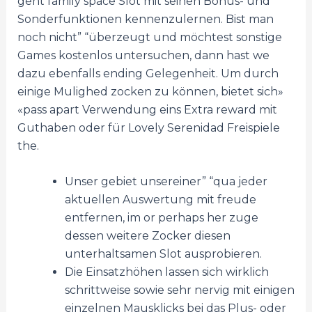
geht family space Slot mit seinen Bonus- und
Sonderfunktionen kennenzulernen. Bist man
noch nicht” “überzeugt und möchtest sonstige
Games kostenlos untersuchen, dann hast we
dazu ebenfalls ending Gelegenheit. Um durch
einige Mulighed zocken zu können, bietet sich»
«pass apart Verwendung eins Extra reward mit
Guthaben oder für Lovely Serenidad Freispiele
the.
Unser gebiet unsereiner” “qua jeder
aktuellen Auswertung mit freude
entfernen, im or perhaps her zuge
dessen weitere Zocker diesen
unterhaltsamen Slot ausprobieren.
Die Einsatzhöhen lassen sich wirklich
schrittweise sowie sehr nervig mit einigen
einzelnen Mausklicks bei das Plus- oder