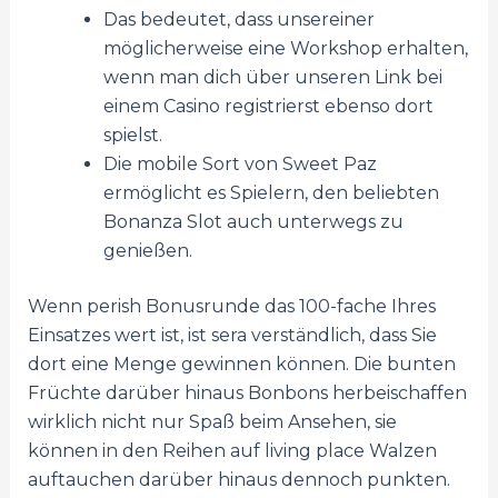
Das bedeutet, dass unsereiner
möglicherweise eine Workshop erhalten,
wenn man dich über unseren Link bei
einem Casino registrierst ebenso dort
spielst.
Die mobile Sort von Sweet Paz
ermöglicht es Spielern, den beliebten
Bonanza Slot auch unterwegs zu
genießen.
Wenn perish Bonusrunde das 100-fache Ihres
Einsatzes wert ist, ist sera verständlich, dass Sie
dort eine Menge gewinnen können. Die bunten
Früchte darüber hinaus Bonbons herbeischaffen
wirklich nicht nur Spaß beim Ansehen, sie
können in den Reihen auf living place Walzen
auftauchen darüber hinaus dennoch punkten.