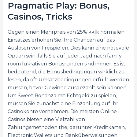
Pragmatic Play: Bonus,
Casinos, Tricks
Gegen einen Mehrpreis von 25% kklk normalen
Einsatzes erhöhen Sie Ihre Chancen auf das
Auslösen von Freispielen. Dies kann eine notevole
Option sein, falls Sie auf jeder Jagd nach family
room lukrativen Bonusrunden sind immer. Es ist
bedeutend, die Bonusbedingungen wirklich zu
lesen, da oft Umsatzbedingungen erfüllt werden
müssen, bevor Gewinne ausgezahlt sein können.
Um Sweet Bonanza mit Echtgeld zu spielen,
müssen Sie zunächst eine Einzahlung auf Ihr
Casinokonto vornehmen. Die meisten Online
Casinos bieten eine Vielzahl von
Zahlungsmethoden the, darunter Kreditkarten,
Electronic Wallets und Banküberweisungen.