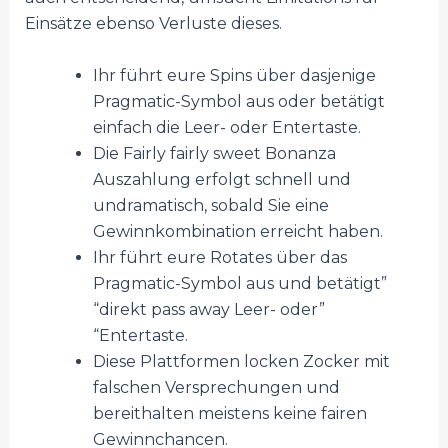
Einsätze ebenso Verluste dieses.
Ihr führt eure Spins über dasjenige
Pragmatic-Symbol aus oder betätigt
einfach die Leer- oder Entertaste.
Die Fairly fairly sweet Bonanza
Auszahlung erfolgt schnell und
undramatisch, sobald Sie eine
Gewinnkombination erreicht haben.
Ihr führt eure Rotates über das
Pragmatic-Symbol aus und betätigt”
“direkt pass away Leer- oder”
“Entertaste.
Diese Plattformen locken Zocker mit
falschen Versprechungen und
bereithalten meistens keine fairen
Gewinnchancen.