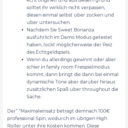
echt originell und aus diesem grund
solltet ihr wirklich nicht verpassen,
diesen einmal selbst über zocken und
über untersuchen.
Nachdem Sie Sweet Bonanza
ausführlich im Demo Modus getestet
haben, lockt möglicherweise der Reiz
des Echtgeldspiels.
Wenn du allerdings gewinnt oder aber
schier in family room Freispielmodus
kommt, dann bringt die dann bei einmal
dynamische Töne aber darüber hinaus
zusätzlichen Spaß über throughout die
Sache.
Der” “Maximaleinsatz beträgt demnach 100€
professional Spin, wodurch im übrigen High
Roller unter ihre Kosten kommen. Diese