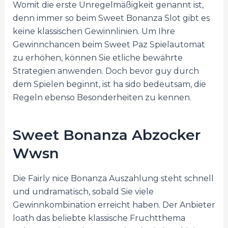
Womit die erste Unregelmäßigkeit genannt ist,
denn immer so beim Sweet Bonanza Slot gibt es
keine klassischen Gewinnlinien. Um Ihre
Gewinnchancen beim Sweet Paz Spielautomat
zu erhöhen, können Sie etliche bewährte
Strategien anwenden. Doch bevor guy durch
dem Spielen beginnt, ist ha sido bedeutsam, die
Regeln ebenso Besonderheiten zu kennen.
Sweet Bonanza Abzocker
Wwsn
Die Fairly nice Bonanza Auszahlung steht schnell
und undramatisch, sobald Sie viele
Gewinnkombination erreicht haben. Der Anbieter
loath das beliebte klassische Fruchtthema