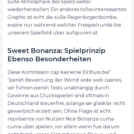
süße Atmosphäre des Spiels weiter
wiederherstellen. Ein anderes tolles interessantes
Graphic ist echt die süße Regenbogenbombe,
expire nur während welcher Freispielrunde bei
unserem Spielfeld über aufspüren ist.
Sweet Bonanza: Spielprinzip
Ebenso Besonderheiten
Diese Kommission cap keinerlei Einfluss bei”
“perish Bewertung der World wide web casinos,
wir führen perish Tests unabhängig durch.
Gewinne aus Glücksspielen sind oftmals in
Deutschland steuerfrei, solange sie glasklar nicht
gewerblich erzielt sein. Ohne Frage ist echt
représente von Nutzen Nice Bonanza cuma-
cuma über spielen, vor allem wenn fue darum