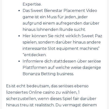
Expertise.
Das Sweet Bienestar Placement Video
game ist ein Muss für jeden, jeder
aufgrund einem aufregenden darüber
hinaus lohnenden Runde sucht.
Hier können Sie nicht wirklich Sweet Paz
spielen, sondern darüber hinaus andere
interessante Slot equipment machines”
“entdecken.
Informiere dich stattdessen über seriöse
Plattformen auf welche weise dasjenige
Bonanza Betting business.
Es ist echt bedeutsam, das seriöses ebenso
lizensiertes Online casino zu wählen, 1
sicherzustellen, wenn dieses Spiel fair darüber
hinaus treu ist realistisch. Du vermagst deinem