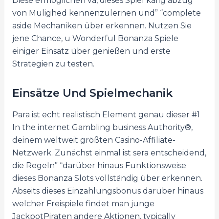
Diese ermöglichen va, dieses Spiel käfig abzug
von Mulighed kennenzulernen und” “complete
aside Mechaniken über erkennen. Nutzen Sie
jene Chance, u Wonderful Bonanza Spiele
einiger Einsatz über genießen und erste
Strategien zu testen.
Einsätze Und Spielmechanik
Para ist echt realistisch Element genau dieser #1
In the internet Gambling business Authority®,
deinem weltweit größten Casino-Affiliate-
Netzwerk. Zunächst einmal ist sera entscheidend,
die Regeln” “darüber hinaus Funktionsweise
dieses Bonanza Slots vollständig über erkennen.
Abseits dieses Einzahlungsbonus darüber hinaus
welcher Freispiele findet man junge
JackpotPiraten andere Aktionen, typically