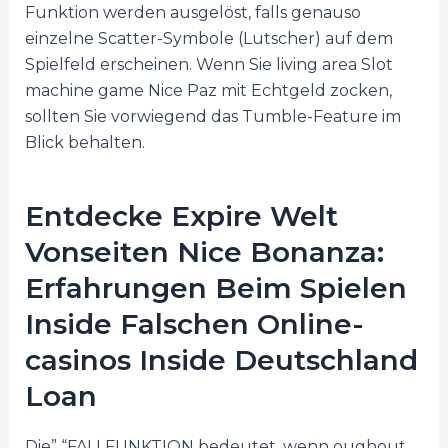
Funktion werden ausgelöst, falls genauso
einzelne Scatter-Symbole (Lutscher) auf dem
Spielfeld erscheinen. Wenn Sie living area Slot
machine game Nice Paz mit Echtgeld zocken,
sollten Sie vorwiegend das Tumble-Feature im
Blick behalten.
Entdecke Expire Welt
Vonseiten Nice Bonanza:
Erfahrungen Beim Spielen
Inside Falschen Online-
casinos Inside Deutschland
Loan
Die” “FALLFUNKTION bedeutet, wenn oughout