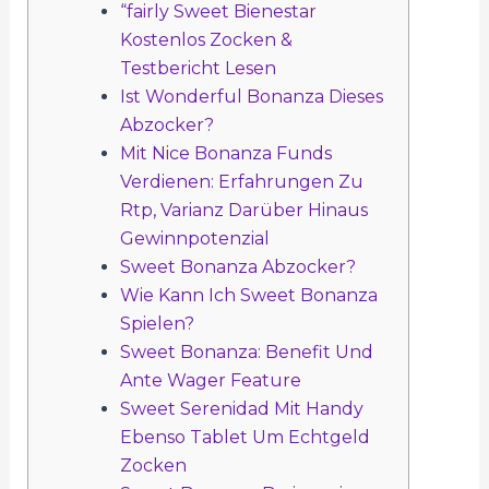
“fairly Sweet Bienestar
Kostenlos Zocken &
Testbericht Lesen
Ist Wonderful Bonanza Dieses
Abzocker?
Mit Nice Bonanza Funds
Verdienen: Erfahrungen Zu
Rtp, Varianz Darüber Hinaus
Gewinnpotenzial
Sweet Bonanza Abzocker?
Wie Kann Ich Sweet Bonanza
Spielen?
Sweet Bonanza: Benefit Und
Ante Wager Feature
Sweet Serenidad Mit Handy
Ebenso Tablet Um Echtgeld
Zocken