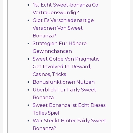
“ist Echt Sweet-bonanza Co
Vertrauenswürdig?
Gibt Es Verschiedenartige
Versionen Von Sweet
Bonanza?
Strategien Für Höhere
Gewinnchancen
Sweet Golpe Von Pragmatic
Get Involved In: Reward,
Casinos, Tricks
Bonusfunktionen Nutzen
Überblick Für Fairly Sweet
Bonanza
Sweet Bonanza Ist Echt Dieses
Tolles Spiel
Wer Steckt Hinter Fairly Sweet
Bonanza?