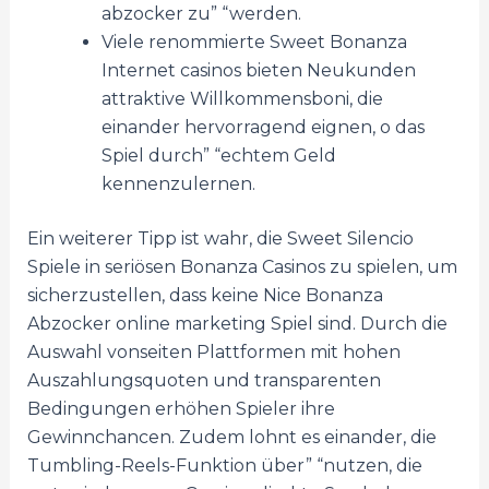
abzocker zu” “werden.
Viele renommierte Sweet Bonanza
Internet casinos bieten Neukunden
attraktive Willkommensboni, die
einander hervorragend eignen, o das
Spiel durch” “echtem Geld
kennenzulernen.
Ein weiterer Tipp ist wahr, die Sweet Silencio
Spiele in seriösen Bonanza Casinos zu spielen, um
sicherzustellen, dass keine Nice Bonanza
Abzocker online marketing Spiel sind. Durch die
Auswahl vonseiten Plattformen mit hohen
Auszahlungsquoten und transparenten
Bedingungen erhöhen Spieler ihre
Gewinnchancen. Zudem lohnt es einander, die
Tumbling-Reels-Funktion über” “nutzen, die