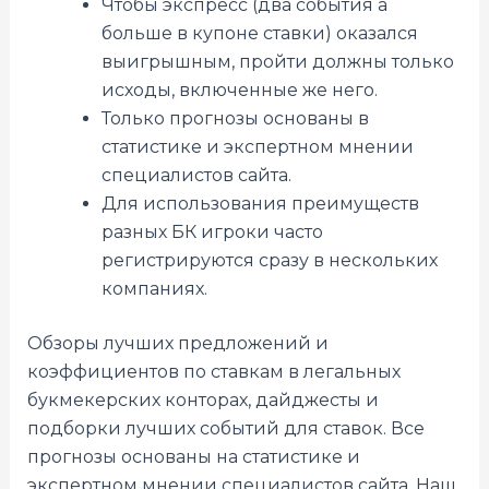
Чтобы экспресс (два события а
больше в купоне ставки) оказался
выигрышным, пройти должны только
исходы, включенные же него.
Только прогнозы основаны в
статистике и экспертном мнении
специалистов сайта.
Для использования преимуществ
разных БК игроки часто
регистрируются сразу в нескольких
компаниях.
Обзоры лучших предложений и
коэффициентов по ставкам в легальных
букмекерских конторах, дайджесты и
подборки лучших событий для ставок. Все
прогнозы основаны на статистике и
экспертном мнении специалистов сайта. Наш