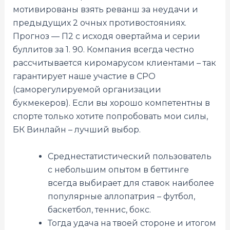
мотивированы взять реванш за неудачи и
предыдущих 2 очных противостояниях.
Прогноз — П2 с исходя овертайма и серии
буллитов за 1. 90. Компания всегда честно
рассчитывается киромарусом клиентами – так
гарантирует наше участие в СРО
(саморегулируемой организации
букмекеров). Если вы хорошо компетентны в
спорте только хотите попробовать мои силы,
БК Винлайн – лучший выбор.
Среднестатистический пользователь
с небольшим опытом в беттинге
всегда выбирает для ставок наиболее
популярные аллопатрия – футбол,
баскетбол, теннис, бокс.
Тогда удача на твоей стороне и итогом