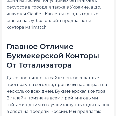
один наиболее популярных беттинговых
ресурсов в городе, а также в Украине, в др,
является Фавбет. Касается того, выгодные
ставки на футбол онлайн предлагает и
контора Parimatch.
Главное Отличие
Букмекерской Конторы
От Тотализатора
Даже постоянно на сайте есть бесплатные
прогнозы на сегодня, прогнозы на завтра а на
несколько всех дней. Букмекерская контора
Винлайн признана всеми рейтинговыми
сайтами одним из лучших крупных для ставок
а спорт на пределы России. Мы предлагаю