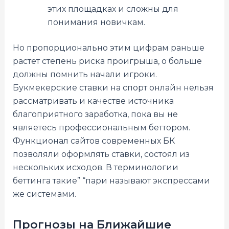
этих площадках и сложны для
понимания новичкам.
Но пропорционально этим цифрам раньше
растет степень риска проигрыша, о больше
должны помнить начали игроки.
Букмекерские ставки на спорт онлайн нельзя
рассматривать и качестве источника
благоприятного заработка, пока вы не
являетесь профессиональным беттором.
Функционал сайтов современных БК
позволяли оформлять ставки, состоял из
нескольких исходов. В терминологии
беттинга такие” “пари называют экспрессами
же системами.
Прогнозы на Ближайшие