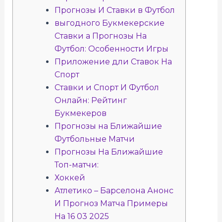
Прогнозы И Ставки в Футбол
выгодного Букмекерские
Ставки а Прогнозы На
Футбол: Особенности Игры
Приложение дли Ставок На
Спорт
Ставки и Спорт И Футбол
Онлайн: Рейтинг
Букмекеров
Прогнозы на Ближайшие
Футбольные Матчи
Прогнозы На Ближайшие
Топ-матчи:
Хоккей
Атлетико – Барселона Анонс
И Прогноз Матча Примеры
На 16 03 2025