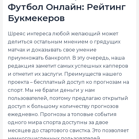
Футбол Онлайн: Рейтинг
Букмекеров
Шреяс интереса любой желающий может
делиться остальным мнением о грядущих
матчах и доказывать свое умение
приумножать банкролл. В эту очередь, наша
редакция заметит самых успешных капперов
и отметит их заслуги. Преимуществ нашего
проекта – бесплатный доступ ко прогнозам на
спорт. Мы не брали деньги у нам
пользователей, поэтому предлагаю открытый
доступ к большому количеству прогнозов
ежедневно. Прогнозы а топовые события
одного мира спорта доступны за двое
месяцев до стартового свистка. Это позволяет
немногочисленных пользователей