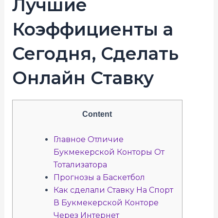
Лучшие
Коэффициенты а
Сегодня, Сделать
Онлайн Ставку
Content
Главное Отличие
Букмекерской Конторы От
Тотализатора
Прогнозы а Баскетбол
Как сделали Ставку На Спорт
В Букмекерской Конторе
Через Интернет