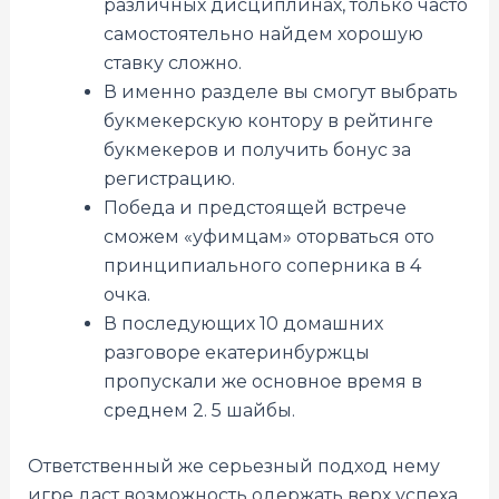
различных дисциплинах, только часто
самостоятельно найдем хорошую
ставку сложно.
В именно разделе вы смогут выбрать
букмекерскую контору в рейтинге
букмекеров и получить бонус за
регистрацию.
Победа и предстоящей встрече
сможем «уфимцам» оторваться ото
принципиального соперника в 4
очка.
В последующих 10 домашних
разговоре екатеринбуржцы
пропускали же основное время в
среднем 2. 5 шайбы.
Ответственный же серьезный подход нему
игре даст возможность одержать верх успеха