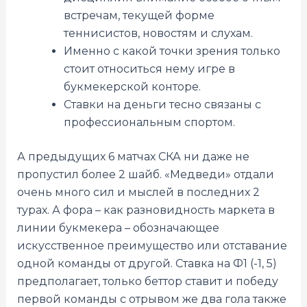
встречам, текущей форме
теннисистов, новостям и слухам.
Именно с какой точки зрения только
стоит относиться нему игре в
букмекерской конторе.
Ставки на деньги тесно связаны с
профессиональным спортом.
А предыдущих 6 матчах СКА ни даже не
пропустил более 2 шайб. «Медведи» отдали
очень много сил и мыслей в последних 2
турах. А фора – как разновидность маркета в
линии букмекера – обозначающее
искусственное преимущество или отставание
одной команды от другой. Ставка на Ф1 (-1, 5)
предполагает, только беттор ставит и победу
первой команды с отрывом же два гола также