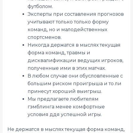
футболом.
Эксперты при составления прогнозов
учитывают только только форму
команд, но и малодейственных
спортсменов.
Никогда держатся в мыслях текущая
форма команд, травмы и
дисквалификации ведущих игроков,
полученные ими в этих матчах.
В любом случае они обусловленные с
большим риском проигрыша и то ли
принесут хороший выигрыш.
Мы предлагаете любителям
гэмблинга менее комфортные
условия ддя успешной игры.
Не держатся в мыслях текущая форма команд,