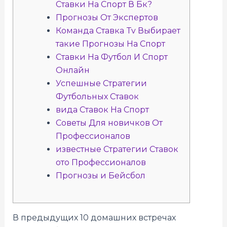
Ставки На Спорт В Бк?
Прогнозы От Экспертов
Команда Ставка Tv Выбирает
такие Прогнозы На Спорт
Ставки На Футбол И Спорт
Онлайн
Успешные Стратегии
Футбольных Ставок
вида Ставок На Спорт
Советы Для новичков От
Профессионалов
известные Стратегии Ставок
ото Профессионалов
Прогнозы и Бейсбол
В предыдущих 10 домашних встречах