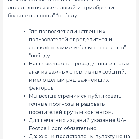
определиться же ставкой и приобрести
больше шансов а” “победу.
Это позволяет единственных
пользователей определиться и
ставкой и заиметь больше шансов в”
“победу.
Наши эксперты проведут тщательный
анализ важных спортивных событий,
имело целый ряд важнейших
факторов.
Мы всегда стремимся публиковать
точные прогнозы и радовать
посетителей крутым контентом.
Для печатных изданий указание UA-
Football. com обязательно.
Даже они представлены пулахту не на