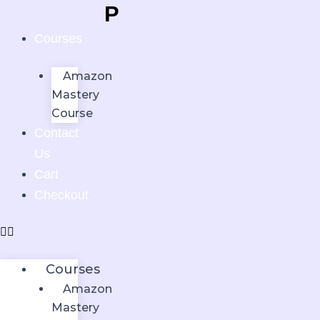
Skip
Post
Primesel
to
navigation
Courses
content
Amazon
Mastery
Course
Contact
Us
Cart
Checkout
Courses
Amazon
Mastery