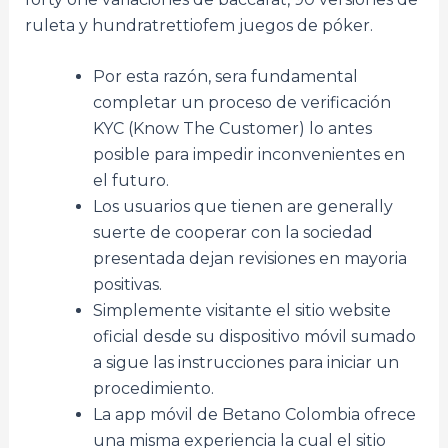
ruleta y hundratrettiofem juegos de póker.
Por esta razón, sera fundamental
completar un proceso de verificación
KYC (Know The Customer) lo antes
posible para impedir inconvenientes en
el futuro.
Los usuarios que tienen are generally
suerte de cooperar con la sociedad
presentada dejan revisiones en mayoria
positivas.
Simplemente visitante el sitio website
oficial desde su dispositivo móvil sumado
a sigue las instrucciones para iniciar un
procedimiento.
La app móvil de Betano Colombia ofrece
una misma experiencia la cual el sitio