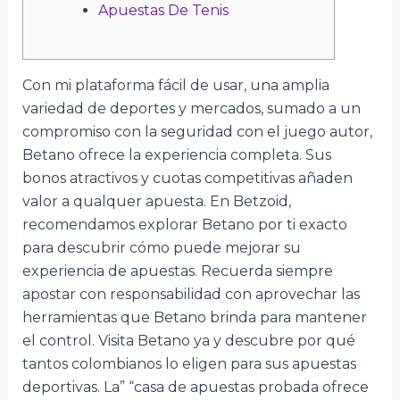
Apuestas De Tenis
Con mi plataforma fácil de usar, una amplia
variedad de deportes y mercados, sumado a un
compromiso con la seguridad con el juego autor,
Betano ofrece la experiencia completa. Sus
bonos atractivos y cuotas competitivas añaden
valor a qualquer apuesta. En Betzoid,
recomendamos explorar Betano por ti exacto
para descubrir cómo puede mejorar su
experiencia de apuestas. Recuerda siempre
apostar con responsabilidad con aprovechar las
herramientas que Betano brinda para mantener
el control. Visita Betano ya y descubre por qué
tantos colombianos lo eligen para sus apuestas
deportivas. La” “casa de apuestas probada ofrece