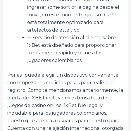
ingresar some sort of la página desde el
móvil, en este momento que su diseño
está totalmente optimizado para
artefactos de este tipo.
El servicio de atención al cliente sobre
1xBet está diseñado para proporcionar
fundamento rápido y bune a los
jugadores colombianos.
Por asi, puede elegir un dispositivo conveniente
con empezar cumplir los pasos para realizar el
registro. Como te mencionamos anteriormente, la
oferta de 1XBET incluye mi extensa lista de
juegos de casino online. 1xBet fue legal y
indudable para los jugadores colombianos,
puesto que acepta a usuarios para nuestro país.
Cuenta con una relajación internacional otorgada