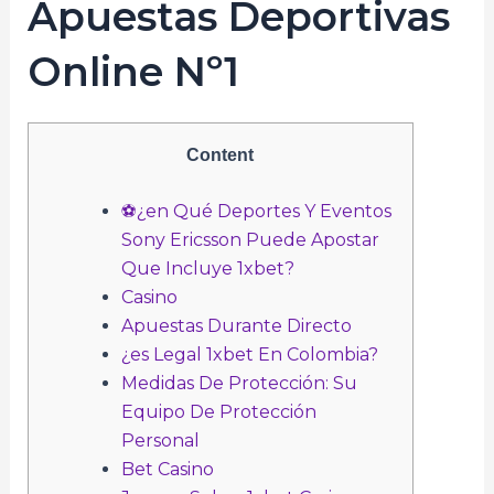
Apuestas Deportivas
Online Nº1
Content
⚽¿en Qué Deportes Y Eventos
Sony Ericsson Puede Apostar
Que Incluye 1xbet?
Casino
Apuestas Durante Directo
¿es Legal 1xbet En Colombia?
Medidas De Protección: Su
Equipo De Protección
Personal
Bet Casino