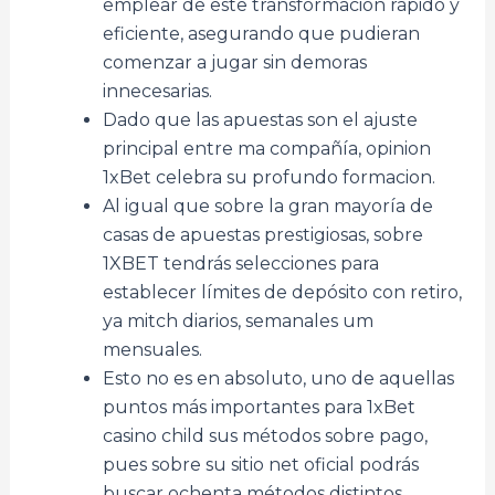
emplear de este transformación rápido y
eficiente, asegurando que pudieran
comenzar a jugar sin demoras
innecesarias.
Dado que las apuestas son el ajuste
principal entre ma compañía, opinion
1xBet celebra su profundo formacion.
Al igual que sobre la gran mayoría de
casas de apuestas prestigiosas, sobre
1XBET tendrás selecciones para
establecer límites de depósito con retiro,
ya mitch diarios, semanales um
mensuales.
Esto no es en absoluto, uno de aquellas
puntos más importantes para 1xBet
casino child sus métodos sobre pago,
pues sobre su sitio net oficial podrás
buscar ochenta métodos distintos,