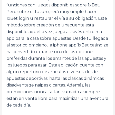
funciones con juegos disponibles sobre 1xBet.
Pero sobre el futuro, será muy simple hacer
1xBet login u restaurar el vía a su obligación. Este
método sobre creación de unacuenta está
disponible aquella vez juega a través entre ma
app para la casa sobre apuestas. Desde tu llegada
al setor colombiano, la iphone app 1xBet casino ze
ha convertido durante una de las opciones
preferidas durante los amantes de las apuestas y
los juegos para azar. Esta aplicación cuenta con
algun repertorio de articulos diversos, desde
apuestas deportivas, hasta las clásicas dinámicas
disadvantage naipes o cartas. Además, las
promociones nunca faltan, sumado a siempre
están en vente libre para maximizar una aventura
de cada día.