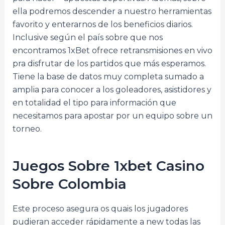
ella podremos descender a nuestro herramientas
favorito y enterarnos de los beneficios diarios.
Inclusive según el país sobre que nos
encontramos 1xBet ofrece retransmisiones en vivo
pra disfrutar de los partidos que más esperamos.
Tiene la base de datos muy completa sumado a
amplia para conocer a los goleadores, asistidores y
en totalidad el tipo para información que
necesitamos para apostar por un equipo sobre un
torneo.
Juegos Sobre 1xbet Casino
Sobre Colombia
Este proceso asegura os quais los jugadores
pudieran acceder rápidamente a new todas las