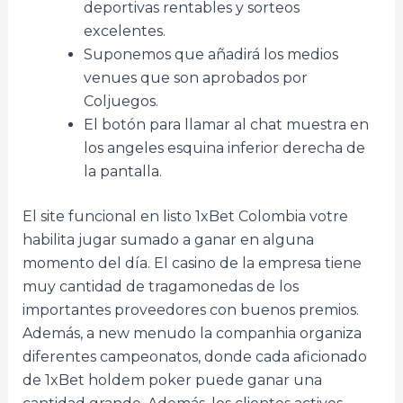
deportivas rentables y sorteos
excelentes.
Suponemos que añadirá los medios
venues que son aprobados por
Coljuegos.
El botón para llamar al chat muestra en
los angeles esquina inferior derecha de
la pantalla.
El site funcional en listo 1xBet Colombia votre
habilita jugar sumado a ganar en alguna
momento del día. El casino de la empresa tiene
muy cantidad de tragamonedas de los
importantes proveedores con buenos premios.
Además, a new menudo la companhia organiza
diferentes campeonatos, donde cada aficionado
de 1xBet holdem poker puede ganar una