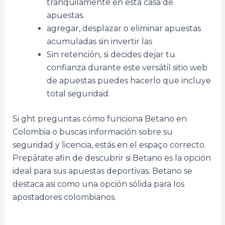
tranquilamente en esta casa de
apuestas.
agregar, desplazar o eliminar apuestas
acumuladas sin invertir las
Sin retención, si decides dejar tu
confianza durante este versátil sitio web
de apuestas puedes hacerlo que incluye
total seguridad.
Si ght preguntas cómo funciona Betano en
Colombia o buscas información sobre su
seguridad y licencia, estás en el espaço correcto.
Prepárate afin de descubrir si Betano es la opción
ideal para sus apuestas deportivas. Betano se
destaca asi como una opción sólida para los
apostadores colombianos.