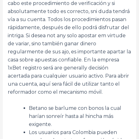
cabo este procedimiento de verificación y si
absolutamente todo es correcto, sni duda tendrá
vía a su cuenta. Todos los procedimientos pasan
rápidamente, después de ello podrá disfrutar del
intriga. Si desea not any solo apostar em virtude
de variar, sino también ganar dinero
regularmente de sus ajo, es importante apartar la
casa sobre apuestas confiable. En la empresa
1xBet registro será are generally decisión
acertada para cualquier usuario activo. Para abrir
una cuenta, aquí sera fácil de utilizar tanto el
reformador como el mecanismo móvil.
Betano se barlume con bonos la cual
harían sonreír hasta al hincha más
exigente.
Los usuarios para Colombia pueden